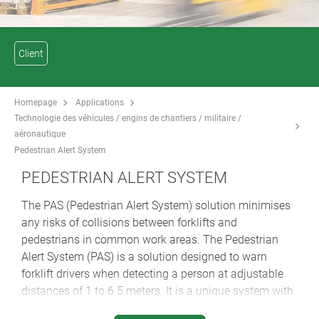
Client
Homepage
Applications
Technologie des véhicules / engins de chantiers / militaire /
aéronautique
Pedestrian Alert System
PEDESTRIAN ALERT SYSTEM
The PAS (Pedestrian Alert System) solution minimises
any risks of collisions between forklifts and
pedestrians in common work areas. The Pedestrian
Alert System (PAS) is a solution designed to warn
forklift drivers when detecting a person at adjustable
distances of 1 to 6.5 meters. It is a unique system with
the capacity to discriminate between people and