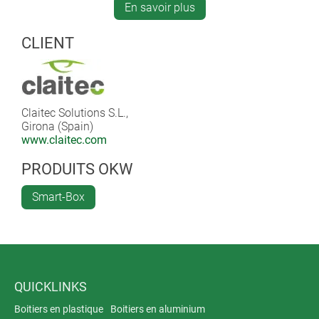
objects. It even detects operators who are behind a
En savoir plus
wall or a shelf!
The SMART-BOX was custom-made in ABS, black, RAL
CLIENT
9005.
Claitec Solutions S.L.,
Girona (Spain)
www.claitec.com
PRODUITS OKW
Smart-Box
QUICKLINKS
Boitiers en plastique
Boitiers en aluminium