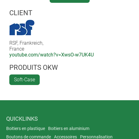
CLIENT
RSF, Frankreich,
France
youtube.com/watch?v=XwsO-w7UK4U
PRODUITS OKW
Soft-Case
QUICKLINKS
Boitiers en plastique
Boitiers en aluminium
Boutons de commande
Accessoires
Personnalisation