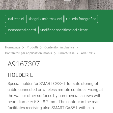
Dati tecnici
Disegni / Informazioni
Galleria fotografica
Componenti adatti
Modifiche specifiche del cliente
Homepage
Prodotti
Contenitori in plastica
Contenitori per applicazioni mobili
Smart-Case
A9167307
A9167307
HOLDER L
Special holder for SMART-CASE L for safe storing of
cable-connected or wireless remote controls. Fixing at
the wall or other surfaces by commercial screws with
head diameter 5.3 - 8.2 mm. The contour in the rear
facilitates receiving also SMART-CASE L with clip.