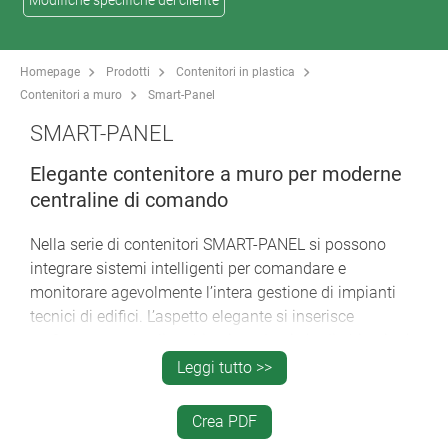
Modifiche specifiche del cliente
Homepage
Prodotti
Contenitori in plastica
Contenitori a muro
Smart-Panel
SMART-PANEL
Elegante contenitore a muro per moderne
centraline di comando
Nella serie di contenitori SMART-PANEL si possono
integrare sistemi intelligenti per comandare e
monitorare agevolmente l’intera gestione di impianti
tecnici di edifici. L’aspetto elegante si inserisce
perfettamente negli ambienti moderni sia di abitazioni
che di locali per attività professionali e industriali.
Leggi tutto >>
Contenitore dal design snello in 3 misure: quadrato
Crea PDF
84 x 84 mm e 114 x 114 mm, rettangolare 155 x 84
mm