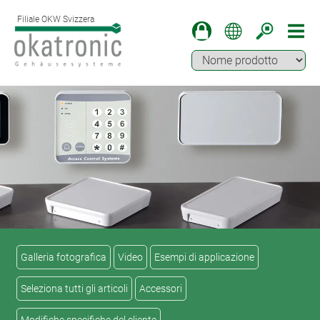
Filiale OKW Svizzera
Galleria fotografica
Video
Esempi di applicazione
Seleziona tutti gli articoli
Accessori