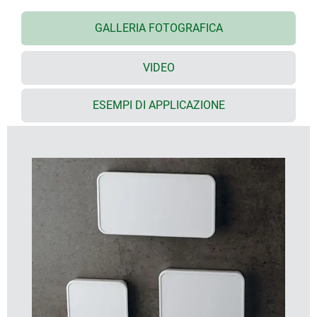
Predisposto per il montaggio su comuni scatole da
GALLERIA FOTOGRAFICA
incasso/per pareti leggere
S84/E155
: con apertura di installazione max. di 61
mm / scatole doppie e scatole di installazione
VIDEO
internazionali più grandi fino a max. 150 mm di
altezza/61 mm di larghezza
ESEMPI DI APPLICAZIONE
S114
: per scatole standard più grandi fino a max.
100 mm di altezza/100 mm di larghezza
Estetica interessante – parte inferiore levigata a
specchio, parte superiore con superficie finemente
strutturata
Materiale V0 di elevata qualità ASA+PC-FR in
bianco traffico (RAL 9016)
Montaggio pratico e senza viti del contenitore con
funzione a scatto – presenta vantaggi essenziali
per le successive operazioni di collegamento sul
posto
Superficie piana arretrata per connettori USB, Mini
USB ecc. e per aprire il contenitore con un sistema