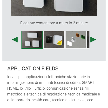
di sblocco separato (a coppie tra gli accessori)
Superficie di comando incavata per proteggere
tastiera a membrana, elementi di indicazione e
comando, touchscreen e molto altro ancora
Elegante contenitore a muro in 3 misure
Riduzione dello spessore della parete sul lato
interno (su richiesta) per le superfici parzialmente
retroilluminate in modo da lasciar passare la luce
dei LED posizionati sul retro; ideale per indicazioni
di temperatura e per singole indicazioni di stato
Montaggio dei componenti nella parte superiore. Il
foglio fenolico di carta come accessorio ad innesto
(misura S114 su richiesta - quantità minima 100
APPLICATION FIELDS
pz.) protegge se necessario i componenti elettronici
sottostanti da danni durante il montaggio/gli
Ideale per applicazioni elettroniche stazionarie in
interventi
interni: gestione di impianti tecnici di edifici, SMART-
Lastra in vetro per applicazioni di alto livello
HOME, IoT/IIoT, ufficio, comunicazione senza fili,
qualitativo compresa nel programma di accessori
metrologia e tecnica di regolazione, tecnica medicale e
(misura S114 su richiesta - quantità minima 100
di laboratorio, health care, tecnica di sicurezza, ecc.
pz.), ad es. per l’impiego di display ecc. Stampa