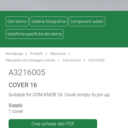
Dati tecnici
Galleria fotografica
Componenti adatti
Modifiche specifiche del cliente
Homepage
Prodotti
Manopole
Manopole con fissaggio a pinza
Com-Knobs
A3216005
A3216005
COVER 16
Suitable for COM-KNOB 16. Cover simply to pin up.
Supply
1 cover
Crea scheda dati PDF