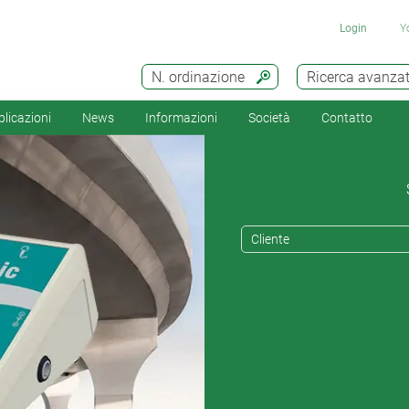
Login
Y
N. ordinazione
Ricerca avanza
licazioni
News
Informazioni
Società
Contatto
Cliente