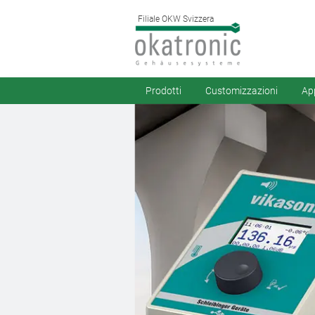
Filiale OKW Svizzera
Prodotti
Customizzazioni
App