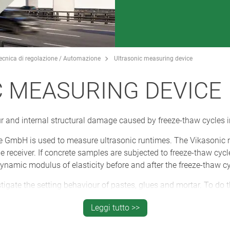
Tecnica di regolazione / Automazione
Ultrasonic measuring device
 MEASURING DEVICE
r and internal structural damage caused by freeze-thaw cycles i
te GmbH is used to measure ultrasonic runtimes. The Vikasonic 
e receiver. If concrete samples are subjected to freeze-thaw cycl
namic modulus of elasticity before and after the freeze-thaw cy
igate the setting behaviour of pastes, glues and mortar. To do th
 this purpose, and measurement is then started. The recording of
Leggi tutto >>
 the setting behaviour of materials.