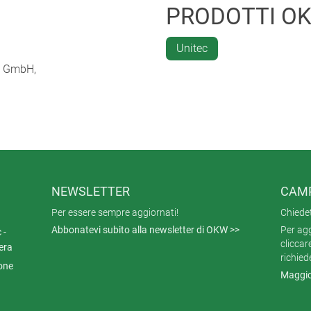
PRODOTTI O
Unitec
im GmbH,
NEWSLETTER
CAMP
Per essere sempre aggiornati!
Chiede
Abbonatevi subito alla newsletter di OKW >>
Per agg
 -
cliccar
era
richied
ione
Maggio