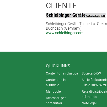
CLIENTE
Schleibinger Geräte Teubert u. Gre
Buchbach (Germany)
www.schleibinger.com
QUICKLINKS
Contenitori in plastica
Società OKW
Contenitori in
Società okatronic
alluminio
Filiale OKW Svizz
Manopole
Rete di distribuz
nel mondo
Accessori per
contenitori
Note legali