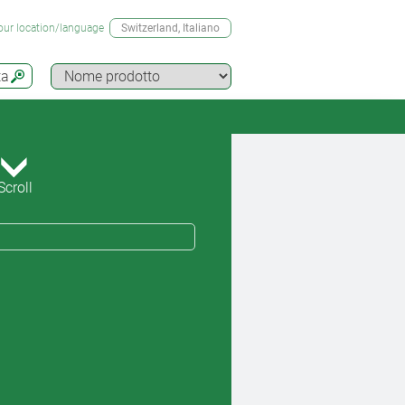
our location/language
Switzerland
, Italiano
ta
Scroll