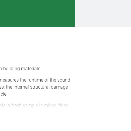
n building materials.
measures the runtime of the sound
es, the internal structural damage
cle.
is, a fresh sample is mixed, filled
 the ultrasonic runtime over time