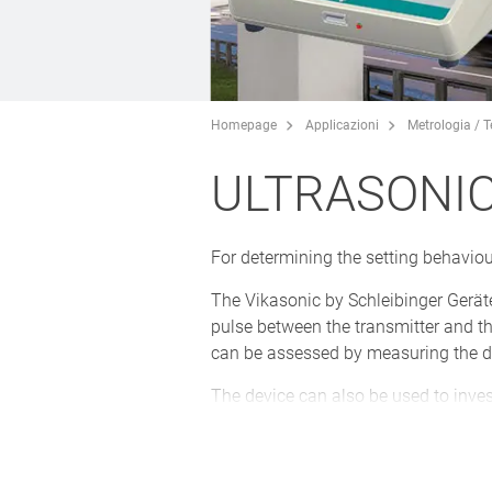
Homepage
Applicazioni
Metrologia / 
ULTRASONIC
For determining the setting behaviou
The Vikasonic by Schleibinger Gerä
pulse between the transmitter and th
can be assessed by measuring the dy
The device can also be used to invest
into the measuring cell provided for
allows a statement to be made about