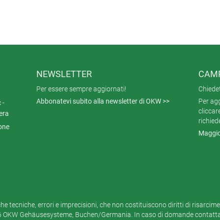
NEWSLETTER
CAMP
Per essere sempre aggiornati!
Chiede
Abbonatevi subito alla newsletter di OKW >>
Per agg
 -
cliccar
era
richied
ione
Maggio
e tecniche, errori e imprecisioni, che non costituiscono diritti di risarcim
6 OKW Gehäusesysteme, Buchen/Germania. In caso di domande contattar