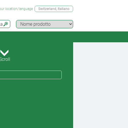
our location/language
Switzerland
, Italiano
ta
Scroll