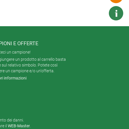
IONI E OFFERTE
teci un campione!
iungere un prodotto al carrello basta
e sul relativo simbolo. Potete così
ere un campione e/o un'offerta.
ri informazioni
ento dei danni.
e il
WEB-Master
.