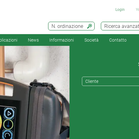
Login
Y
N. ordinazione
Ricerca avanza
licazioni
News
Informazioni
Società
Contatto
Cliente