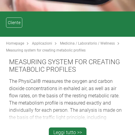
Cliente
Homepage
Applicazioni
Medicina / Laboratorio / Wellness
Measuring system for creating metabolic profiles
MEASURING SYSTEM FOR CREATING
METABOLIC PROFILES
The PhysiCal® measures the oxygen and carbon
dioxide concentrations in exhaled air, as well as air
flow rates, on the basis of the resting metabolic rate.
The metabolism profile is measured exactly and
individually for each person. The analysis is made on
the basis of the traffic light principle, including
recommendations for compensating for any deficits
detected.
Leggi tutto >>