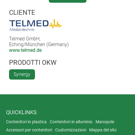
Read full article (.pdf) >>
CLIENTE
Telmed GmbH,
Eching/München (Germany)
www.telmed.de
PRODOTTI OKW
Synergy
QUICKLINKS
Contenitori in plastica
Contenitori in alluminio
Manopole
Accessori per contenitori
Customizzazioni
Mappa del sito