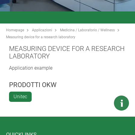
Homepage
Applicazioni
Medicina / Laboratorio / Wellness
Measuring device for a research laboratory
MEASURING DEVICE FOR A RESEARCH
LABORATORY
Application example
PRODOTTI OKW
Unitec
QUICKLINKS