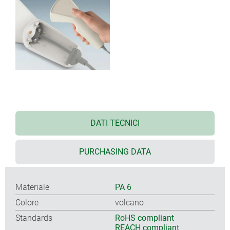
DATI TECNICI
PURCHASING DATA
Materiale
PA 6
Colore
volcano
Standards
RoHS compliant
REACH compliant