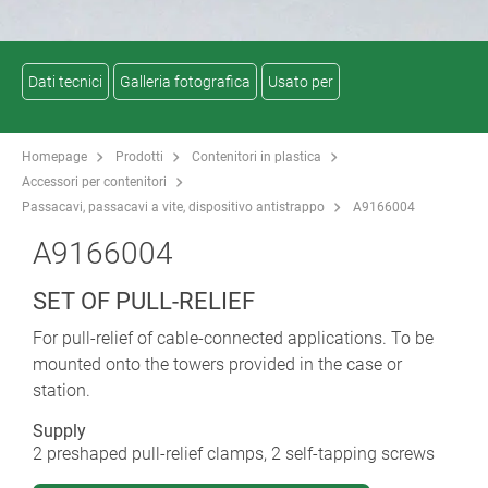
Dati tecnici
Galleria fotografica
Usato per
Homepage
Prodotti
Contenitori in plastica
Accessori per contenitori
Passacavi, passacavi a vite, dispositivo antistrappo
A9166004
A9166004
SET OF PULL-RELIEF
For pull-relief of cable-connected applications. To be
mounted onto the towers provided in the case or
station.
Supply
2 preshaped pull-relief clamps, 2 self-tapping screws