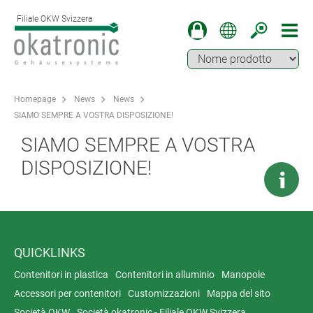
Filiale OKW Svizzera
Homepage
News
News
SIAMO SEMPRE A VOSTRA DISPOSIZIONE!
SIAMO SEMPRE A VOSTRA
DISPOSIZIONE!
QUICKLINKS
Contenitori in plastica
Contenitori in alluminio
Manopole
Accessori per contenitori
Customizzazioni
Mappa del sito
Società OKW
Società okatronic - Filiale OKW Svizzera