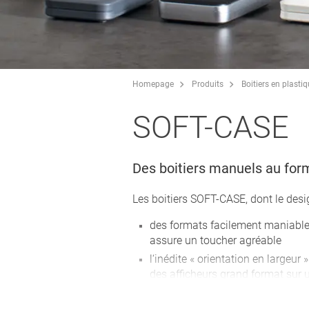
Homepage
Produits
Boitiers en plasti
SOFT-CASE
Des boitiers manuels au for
Les boitiers SOFT-CASE, dont le desi
des formats facilement maniable
assure un toucher agréable
l‘inédite « orientation en largeur »
des afficheurs grand format sur u
pour l‘utilisateur ; ceci favorise à 
commande de l‘unité