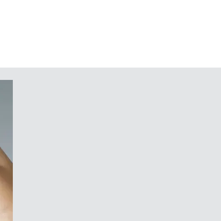
pour protéger le clavier à
ative
 de poche et/ou de support mural
inclinaison conviviale
le de fixation pour circuits
incorporer