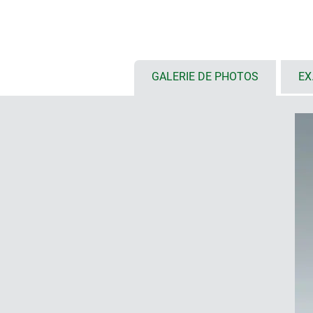
beaucoup de place pour les interf
offre plus de souplesse
utilisation universelle en tant qu
sur la table et boitier mural
GALERIE DE PHOTOS
EX
4 tailles, avec bague intermédiair
volume disponible ; diverses ver
boitier ou chromé et TPE
joint d‘étanchéité en TPE permett
protection IP 54 (version de boit
ABS ou PMMA)