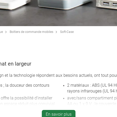
que
Boitiers de commande mobiles
Soft-Case
mat en largeur
gn et la technologie répondent aux besoins actuels, ont tout pou
s ; la douceur des contours
2 matériaux : ABS (UL 94
rayons infrarouges (UL 94 
 offre la possibilité d‘installer
avec/sans compartiment pil
n espace réduit plus convivial
AA ou 1 x 9 V ; le couvercl
la fois la lecture et la
encliqueter ; le cas échéant,
En savoir plus
sécurité