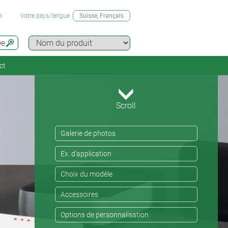
n
Votre pays/langue
Suisse
, Français
ée
ct
Scroll
Galerie de photos
Ex. d'application
Choix du modèle
Accessoires
Options de personnalisation