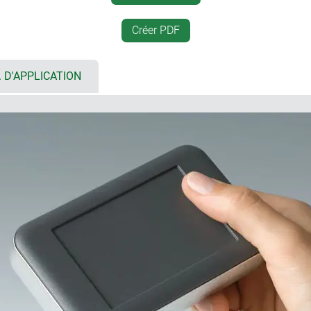
aces sur le côté longueur ;
zone de commande en creux 
membrane / la feuille décor
Créer PDF
e boitier manuel, boitier posé
Combi-Clip servant de clip
(accessoire)
. D'APPLICATION
e en option pour accroître le
étrier basculable pour une 
sions : ABS dans la couleur du
bossages de fixation ou soc
imprimés et composants à 
ant d‘atteindre le degré de
ier sans compartiment piles en