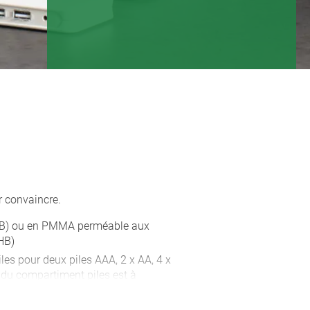
r convaincre.
 HB) ou en PMMA perméable aux
HB)
es pour deux piles AAA, 2 x AA, 4 x
e du compartiment piles est à
 il peut être fixé par vis pour plus de