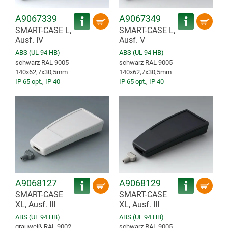
A9067339
A9067349
SMART-CASE L,
SMART-CASE L,
Ausf. IV
Ausf. V
ABS (UL 94 HB)
ABS (UL 94 HB)
schwarz RAL 9005
schwarz RAL 9005
140x62,7x30,5mm
140x62,7x30,5mm
IP 65 opt.
,
IP 40
IP 65 opt.
,
IP 40
A9068127
A9068129
SMART-CASE
SMART-CASE
XL, Ausf. III
XL, Ausf. III
ABS (UL 94 HB)
ABS (UL 94 HB)
grauweiß RAL 9002
schwarz RAL 9005