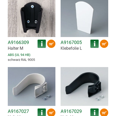
A9166309
A9167005
Halter M
Klebefolie L
ABS (UL 94 HB)
schwarz RAL 9005
A9167027
A9167029