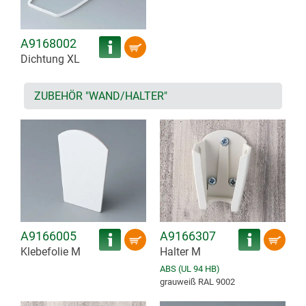
A9168002
Dichtung XL
ZUBEHÖR "WAND/HALTER"
A9166005
A9166307
Klebefolie M
Halter M
ABS (UL 94 HB)
grauweiß RAL 9002