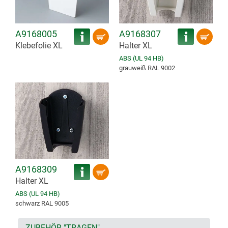
A9168005
A9168307
Klebefolie XL
Halter XL
ABS (UL 94 HB)
grauweiß RAL 9002
A9168309
Halter XL
ABS (UL 94 HB)
schwarz RAL 9005
ZUBEHÖR "TRAGEN"