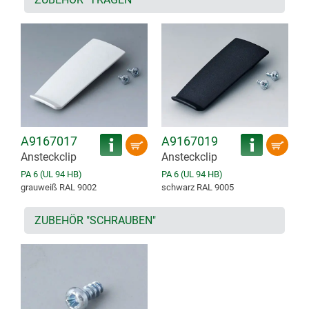
A9167017
A9167019
Ansteckclip
Ansteckclip
PA 6 (UL 94 HB)
PA 6 (UL 94 HB)
grauweiß RAL 9002
schwarz RAL 9005
ZUBEHÖR "SCHRAUBEN"