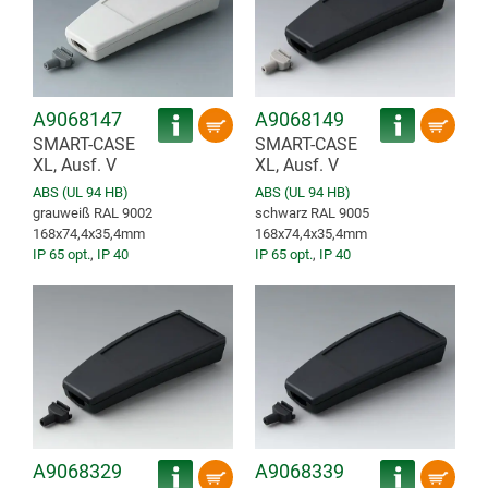
A9068147
A9068149
SMART-CASE
SMART-CASE
XL, Ausf. V
XL, Ausf. V
ABS (UL 94 HB)
ABS (UL 94 HB)
grauweiß RAL 9002
schwarz RAL 9005
168x74,4x35,4mm
168x74,4x35,4mm
IP 65 opt.
,
IP 40
IP 65 opt.
,
IP 40
A9068329
A9068339