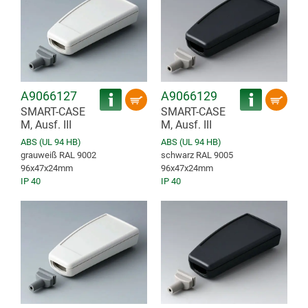
A9066127
A9066129
SMART-CASE
SMART-CASE
M, Ausf. III
M, Ausf. III
ABS (UL 94 HB)
ABS (UL 94 HB)
grauweiß RAL 9002
schwarz RAL 9005
96x47x24mm
96x47x24mm
IP 40
IP 40