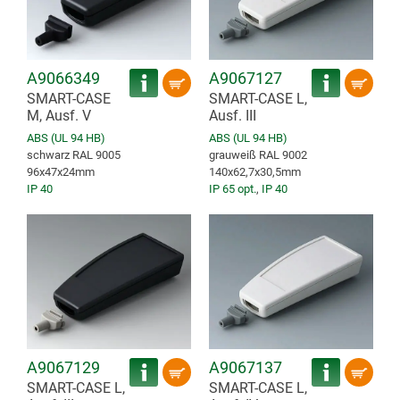
A9066349
A9067127
SMART-CASE
SMART-CASE L,
M, Ausf. V
Ausf. III
ABS (UL 94 HB)
ABS (UL 94 HB)
schwarz RAL 9005
grauweiß RAL 9002
96x47x24mm
140x62,7x30,5mm
IP 40
IP 65 opt.
,
IP 40
A9067129
A9067137
SMART-CASE L,
SMART-CASE L,