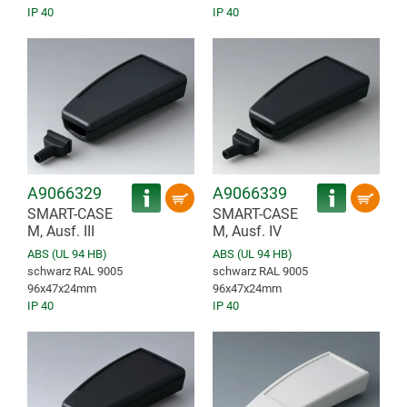
IP 40
IP 40
A9066329
A9066339
SMART-CASE
SMART-CASE
M, Ausf. III
M, Ausf. IV
ABS (UL 94 HB)
ABS (UL 94 HB)
schwarz RAL 9005
schwarz RAL 9005
96x47x24mm
96x47x24mm
IP 40
IP 40