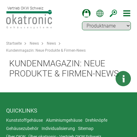
Vertrieb OKW Schweiz
Startseite
News
News
Kundenmagazin: Neue Produkte & Firmen-News
KUNDENMAGAZIN: NEUE
PRODUKTE & FIRMEN-NEWS
QUICKLINKS
Kunststoffgehäuse
Aluminiumgehäuse
Drehknöpfe
Gehäusezubehör
Individualisierung
Sitemap
Über OKW
Über okatronic - Vertrieb OKW Schweiz