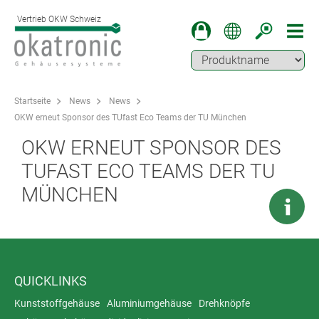
Vertrieb OKW Schweiz
Startseite
News
News
OKW erneut Sponsor des TUfast Eco Teams der TU München
OKW ERNEUT SPONSOR DES
TUFAST ECO TEAMS DER TU
MÜNCHEN
QUICKLINKS
Kunststoffgehäuse
Aluminiumgehäuse
Drehknöpfe