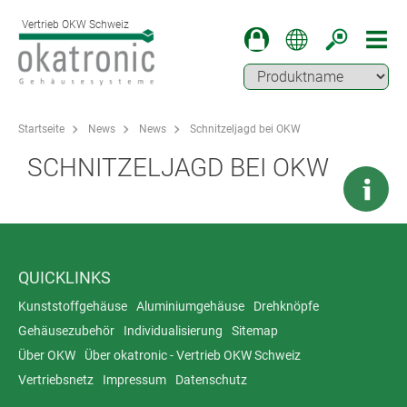
Vertrieb OKW Schweiz
Startseite
News
News
Schnitzeljagd bei OKW
SCHNITZELJAGD BEI OKW
QUICKLINKS
Kunststoffgehäuse
Aluminiumgehäuse
Drehknöpfe
Gehäusezubehör
Individualisierung
Sitemap
Über OKW
Über okatronic - Vertrieb OKW Schweiz
Vertriebsnetz
Impressum
Datenschutz