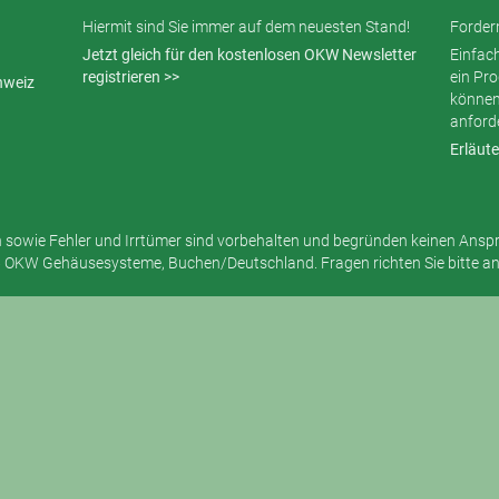
Hiermit sind Sie immer auf dem neuesten Stand!
Fordern
Jetzt gleich für den kostenlosen OKW Newsletter
Einfac
registrieren >>
ein Pr
hweiz
können
anford
Erläute
sowie Fehler und Irrtümer sind vorbehalten und begründen keinen Ansp
 OKW Gehäusesysteme, Buchen/Deutschland. Fragen richten Sie bitte a