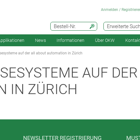
Anmelden / Registriere
Bestell-Nr.
Erweiterte Suc
pplikationen
News
Informationen
Über OKW
Kontak
systeme auf der all about automation in Zürich
SESYSTEME AUF DER 
 IN ZÜRICH
NEWSLETTER REGISTRIERUNG
MUST