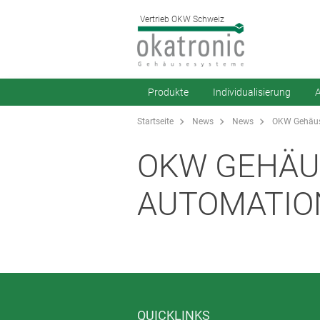
Vertrieb OKW Schweiz
Produkte
Individualisierung
A
Startseite
News
News
OKW Gehäuse
OKW GEHÄU
AUTOMATION
QUICKLINKS