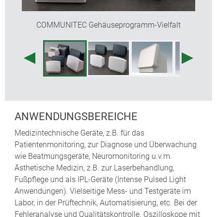
Grundgehäuse, in der Bedienfront und auf der
Bodenplatte
COMMUNITEC Gehäuseprogramm-Vielfalt
Einfache Montage/Einbau: rationelle Bestückung
der Bodenplatte außerhalb des Gehäuses.
Anschließend erfolgt die Montage der Bodenplatte
mitsamt der Elektronikeinheit im COMMUNITEC-
Grundgehäuse. Besonders montage- und
servicefreundlich: gute Zugänglichkeit der
vormontierten Bauteile - von oben durch die
Öffnung für die „Abdeckung Griffmulde“ und/oder
von vorne.
ANWENDUNGSBEREICHE
selbstklebende Gummifüße für sicheren Stand
Medizintechnische Geräte, z.B. für das
inklusive
Patientenmonitoring, zur Diagnose und Überwachung
Schutzart IP 40
wie Beatmungsgeräte, Neuromonitoring u.v.m.
Ästhetische Medizin, z.B. zur Laserbehandlung,
DESIGNER-STATEMENT
Fußpflege und als IPL-Geräte (Intense Pulsed Light
„COMMUNITEC ist das Tischgehäuse, das die
Anwendungen). Vielseitige Mess- und Testgeräte im
Anforderungen digitaler und analoger Technik
Labor, in der Prüftechnik, Automatisierung, etc. Bei der
miteinander in Einklang bringt. Im Zentrum steht eine
Fehleranalyse und Qualitätskontrolle. Oszilloskope mit