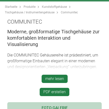
Startseite
Produkte
Kunststoffgehäuse
Tischgehäuse / Instrumentengehäuse
Communitec
COMMUNITEC
Moderne, großformatige Tischgehäuse zur
komfortablen Interaktion und
Visualisierung
Die COMMUNITEC Gehäusereihe ist prädestiniert, um
großformatige Einbauten elegant in einer modernen
und designorientierten „Verpackung“ unterzubringen.
Der Clou: Hinter der Bedienfront verbirgt sich eine
Griffmulde für ein bequemes Tragen der Geräte und
mehr lesen
somit mehr Flexibilität beim Einsatz.
PDF erstellen
modernes und funktionelles Design
integrierte Griff- und Tragefunktion für rationelles
Handling
FOTO GALERIE