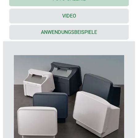
2 Größen, unterschiedliche Farbkombinationen
möglich
VIDEO
Bedienfront mit vertieft liegendem Feld zum Schutz
der Folientastatur oder großformatiger Displays
ANWENDUNGSBEISPIELE
11,5" - 14" (29 cm - 35 cm); außerdem plane Fläche
für frontseitige Bedienelemente und Anschlüsse
seitlich große Flächen für Anschlüsse,
Lüftungsschlitze bei erhöhter Wärmeabfuhr oder
zum Anbringen von Messinstrumenten
Gehäuserückseite mit zurückgesetzter Fläche zum
Schutz eingebauter Buchsen, Stecker und
Zuleitungen; zusätzliche Vertiefung für
Produktetikette
4-teilige Konstruktion: Grundgehäuse, Bedienfront,
Abdeckung Griffmulde und Bodenplatte – erhältlich
als Baugruppenteile für individuelle
Farbkombination
hohe Flexibilität bei der Konfiguration:
Befestigungsdome für Platinen und Bauteile im